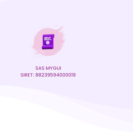
SAS MYGUI
SIRET:
88239594000019