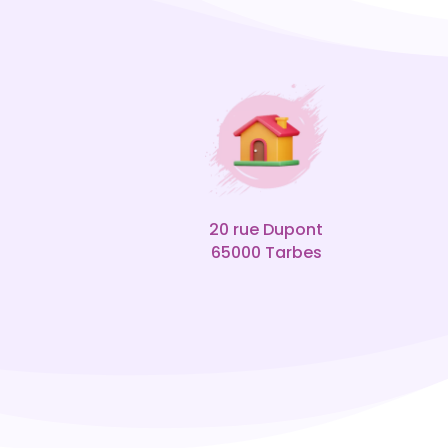
20 rue Dupont
65000 Tarbes